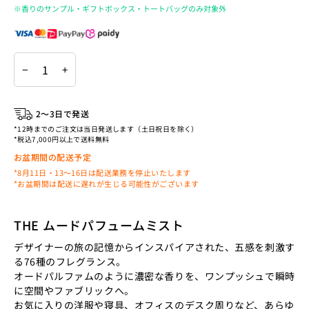
※香りのサンプル・ギフトボックス・トートバッグのみ対象外
−
+
2〜3日で発送
*12時までのご注文は当日発送します（土日祝日を除く）
*税込7,000円以上で送料無料
お盆期間の配送予定
*8月11日・13〜16日は配送業務を停止いたします
*お盆期間は配送に遅れが生じる可能性がございます
THE ムードパフュームミスト
デザイナーの旅の記憶からインスパイアされた、五感を刺激す
る76種のフレグランス。
オードパルファムのように濃密な香りを、ワンプッシュで瞬時
に空間やファブリックへ。
お気に入りの洋服や寝具、オフィスのデスク周りなど、あらゆ