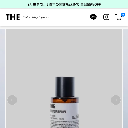
ス
8月末まで、5周年の感謝を込めて 全品55%OFF
キ
ッ
0
プ
カ
ー
ト