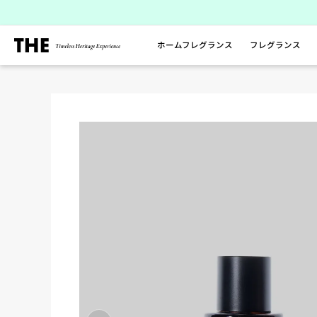
ス
キ
ッ
ホームフレグランス
フレグランス
プ