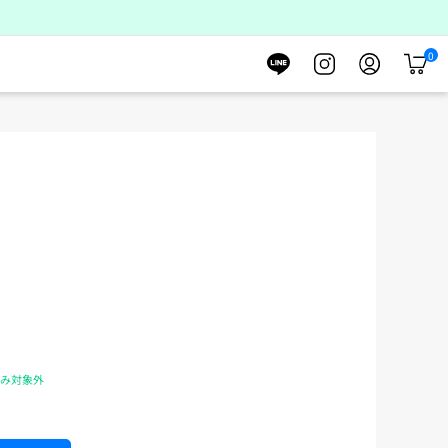
0
カ
ー
ト
のみ対象外