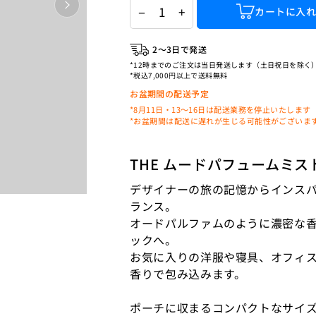
−
+
カートに入
2〜3日で発送
*12時までのご注文は当日発送します（土日祝日を除く
*税込7,000円以上で送料無料
お盆期間の配送予定
*8月11日・13〜16日は配送業務を停止いたします
*お盆期間は配送に遅れが生じる可能性がございま
THE ムードパフュームミス
デザイナーの旅の記憶からインスパ
ランス。
オードパルファムのように濃密な
ックへ。
お気に入りの洋服や寝具、オフィ
香りで包み込みます。
ポーチに収まるコンパクトなサイ