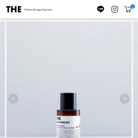
ス
0
キ
カ
ッ
ー
プ
ト