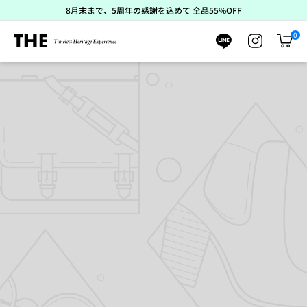
ス
8月末まで、5周年の感謝を込めて 全品55%OFF
キ
ッ
0
プ
カ
ー
ト