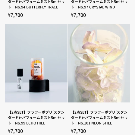
ダード)+パフュームミスト5mlセッ
ダード)+パフュームミスト5mlセッ
ト
ト
SET】
SET】
ト No.94 BUTTERFLY TRACE
ト No.97 CRYSTAL WIND
No.88
No.89
フ
フ
BLOSSOM
BREEZE
ラ
ラ
¥7,700
¥7,700
HIGHWAY
SCRIPT
ワ
ワ
ー
ー
ポ
ポ
プ
プ
リ
リ
(ス
(ス
タ
タ
ン
ン
ダ
ダ
ー
ー
ド)+パ
ド)+パ
フ
フ
ュ
ュ
ー
ー
ム
ム
ミ
ミ
ス
ス
ト
ト
5ml
5ml
セ
セ
【2
【2
【2点SET】フラワーポプリ(スタン
【2点SET】フラワーポプリ(スタン
ッ
ッ
点
点
ダード)+パフュームミスト5mlセッ
ダード)+パフュームミスト5mlセッ
ト
ト
SET】
SET】
ト No.99 ECHO HILL
ト No.101 NEON STILL
No.94
No.97
フ
フ
BUTTERFLY
CRYSTAL
ラ
ラ
¥7,700
¥7,700
TRACE
WIND
ワ
ワ