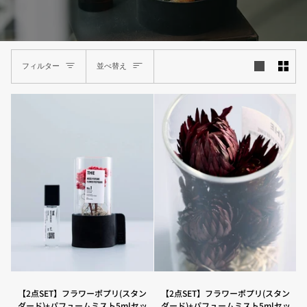
並
フィルター
並べ替え
べ
替
え
【2
【2
【2点SET】フラワーポプリ(スタン
【2点SET】フラワーポプリ(スタン
点
点
ダード)+パフュームミスト5mlセッ
ダード)+パフュームミスト5mlセッ