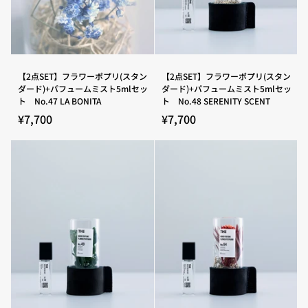
ー
ー
ム
ム
ミ
ミ
ス
ス
ト
ト
5ml
5ml
セ
セ
【2
【2
【2点SET】フラワーポプリ(スタン
【2点SET】フラワーポプリ(スタン
ッ
ッ
点
点
ダード)+パフュームミスト5mlセッ
ダード)+パフュームミスト5mlセッ
ト
ト
SET】
SET】
ト No.47 LA BONITA
ト No.48 SERENITY SCENT
No.45
No.46
フ
フ
GARDEN
SERENADE
ラ
ラ
¥7,700
¥7,700
FRESCO
ワ
ワ
ー
ー
ポ
ポ
プ
プ
リ
リ
(ス
(ス
タ
タ
ン
ン
ダ
ダ
ー
ー
ド)+パ
ド)+パ
フ
フ
ュ
ュ
ー
ー
ム
ム
ミ
ミ
ス
ス