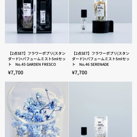
ー
ー
ド)+パ
ド)+パ
フ
フ
ュ
ュ
ー
ー
ム
ム
ミ
ミ
ス
ス
ト
ト
5ml
5ml
セ
セ
【2
【2
【2点SET】フラワーポプリ(スタン
【2点SET】フラワーポプリ(スタン
ッ
ッ
点
点
ダード)+パフュームミスト5mlセッ
ダード)+パフュームミスト5mlセッ
ト
ト
SET】
SET】
ト No.45 GARDEN FRESCO
ト No.46 SERENADE
No.41
No.44
フ
フ
ZEN
FOREST
ラ
ラ
¥7,700
¥7,700
WOOD
GALA
ワ
ワ
ー
ー
ポ
ポ
プ
プ
リ
リ
(ス
(ス
タ
タ
ン
ン
ダ
ダ
ー
ー
ド)+パ
ド)+パ
フ
フ
ュ
ュ