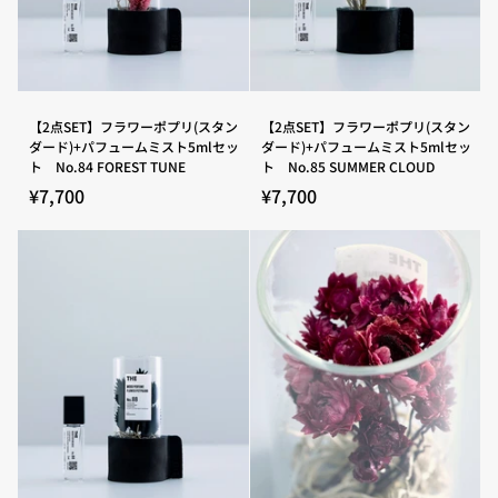
ー
ー
ム
ム
ミ
ミ
ス
ス
ト
ト
5ml
5ml
セ
セ
【2
【2
【2点SET】フラワーポプリ(スタン
【2点SET】フラワーポプリ(スタン
ッ
ッ
点
点
ダード)+パフュームミスト5mlセッ
ダード)+パフュームミスト5mlセッ
ト
ト
SET】
SET】
ト No.84 FOREST TUNE
ト No.85 SUMMER CLOUD
No.82
No.83
フ
フ
GARDEN
FLORAL
ラ
ラ
¥7,700
¥7,700
RIOT
SIGH
ワ
ワ
ー
ー
ポ
ポ
プ
プ
リ
リ
(ス
(ス
タ
タ
ン
ン
ダ
ダ
ー
ー
ド)+パ
ド)+パ
フ
フ
ュ
ュ
ー
ー
ム
ム
ミ
ミ
ス
ス