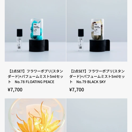
(ス
(ス
タ
タ
ン
ン
ダ
ダ
ー
ー
ド)+パ
ド)+パ
フ
フ
ュ
ュ
ー
ー
ム
ム
ミ
ミ
ス
ス
ト
ト
5ml
5ml
セ
セ
【2
【2
【2点SET】フラワーポプリ(スタン
【2点SET】フラワーポプリ(スタン
ッ
ッ
点
点
ダード)+パフュームミスト5mlセッ
ダード)+パフュームミスト5mlセッ
ト
ト
SET】
SET】
ト No.78 FLOATING PEACE
ト No.79 BLACK SKY
No.72
No.77
フ
フ
MORNING
SACRED
ラ
ラ
¥7,700
¥7,700
BLOOM
FOREST
ワ
ワ
ー
ー
ポ
ポ
プ
プ
リ
リ
(ス
(ス
タ
タ
ン
ン
ダ
ダ