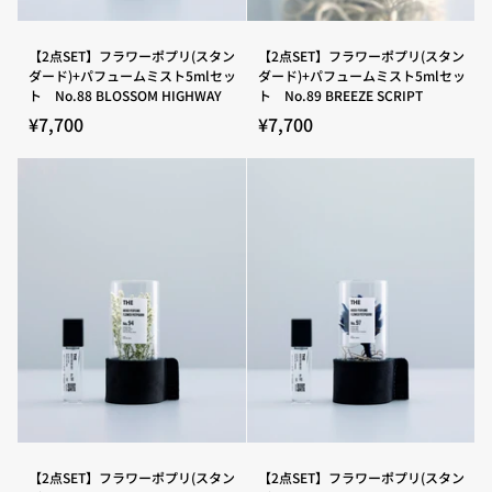
ト
ト
5ml
5ml
セ
セ
【2
【2
【2点SET】フラワーポプリ(スタン
【2点SET】フラワーポプリ(スタン
ッ
ッ
点
点
ダード)+パフュームミスト5mlセッ
ダード)+パフュームミスト5mlセッ
ト
ト
SET】
SET】
ト No.88 BLOSSOM HIGHWAY
ト No.89 BREEZE SCRIPT
No.84
No.85
フ
フ
FOREST
SUMMER
ラ
ラ
¥7,700
¥7,700
TUNE
CLOUD
ワ
ワ
ー
ー
ポ
ポ
プ
プ
リ
リ
(ス
(ス
タ
タ
ン
ン
ダ
ダ
ー
ー
ド)+パ
ド)+パ
フ
フ
ュ
ュ
ー
ー
ム
ム
ミ
ミ
ス
ス
ト
ト
5ml
5ml
セ
セ
【2
【2
【2点SET】フラワーポプリ(スタン
【2点SET】フラワーポプリ(スタン
ッ
ッ
点
点