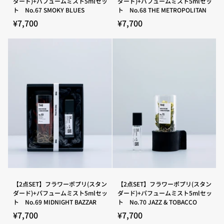
ダード)+パフュームミスト5mlセッ
ダード)+パフュームミスト5mlセッ
ト
ト
SET】
SET】
ト No.67 SMOKY BLUES
ト No.68 THE METROPOLITAN
No.49
No.64
フ
フ
BASILICUM
ROOTS
ラ
ラ
¥7,700
¥7,700
OF
ワ
ワ
SCENT
ー
ー
ポ
ポ
プ
プ
リ
リ
(ス
(ス
タ
タ
ン
ン
ダ
ダ
ー
ー
ド)+パ
ド)+パ
フ
フ
ュ
ュ
ー
ー
ム
ム
ミ
ミ
ス
ス
ト
ト
5ml
5ml
セ
セ
【2
【2
【2点SET】フラワーポプリ(スタン
【2点SET】フラワーポプリ(スタン
ッ
ッ
点
点
ダード)+パフュームミスト5mlセッ
ダード)+パフュームミスト5mlセッ
ト
ト
SET】
SET】
ト No.69 MIDNIGHT BAZZAR
ト No.70 JAZZ & TOBACCO
No.67
No.68
フ
フ
SMOKY
THE
ラ
ラ
¥7,700
¥7,700
BLUES
METROPOLITAN
ワ
ワ