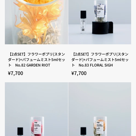
ー
ー
ド)+パ
ド)+パ
フ
フ
ュ
ュ
ー
ー
ム
ム
ミ
ミ
ス
ス
ト
ト
5ml
5ml
セ
セ
【2
【2
【2点SET】フラワーポプリ(スタン
【2点SET】フラワーポプリ(スタン
ッ
ッ
点
点
ダード)+パフュームミスト5mlセッ
ダード)+パフュームミスト5mlセッ
ト
ト
SET】
SET】
ト No.82 GARDEN RIOT
ト No.83 FLORAL SIGH
No.78
No.79
フ
フ
FLOATING
BLACK
ラ
ラ
¥7,700
¥7,700
PEACE
SKY
ワ
ワ
ー
ー
ポ
ポ
プ
プ
リ
リ
(ス
(ス
タ
タ
ン
ン
ダ
ダ
ー
ー
ド)+パ
ド)+パ
フ
フ
ュ
ュ