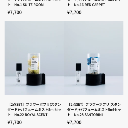
SET】
SET】
ト No.16 RED CARPET
ト No.1 SUITE ROOM
フ
フ
ラ
ラ
¥7,700
¥7,700
ワ
ワ
ー
ー
ポ
ポ
プ
プ
リ
リ
(ス
(ス
タ
タ
ン
ン
ダ
ダ
ー
ー
ド)+パ
ド)+パ
フ
フ
ュ
ュ
ー
ー
ム
ム
ミ
ミ
ス
ス
ト
ト
5ml
5ml
セ
セ
【2
【2
【2点SET】フラワーポプリ(スタン
【2点SET】フラワーポプリ(スタン
ッ
ッ
点
点
ダード)+パフュームミスト5mlセッ
ダード)+パフュームミスト5mlセッ
ト
ト
SET】
SET】
ト No.22 ROYAL SCENT
ト No.28 SANTORINI
No.16
No.1
フ
フ
RED
SUITE
ラ
ラ
¥7,700
¥7,700
CARPET
ROOM
ワ
ワ