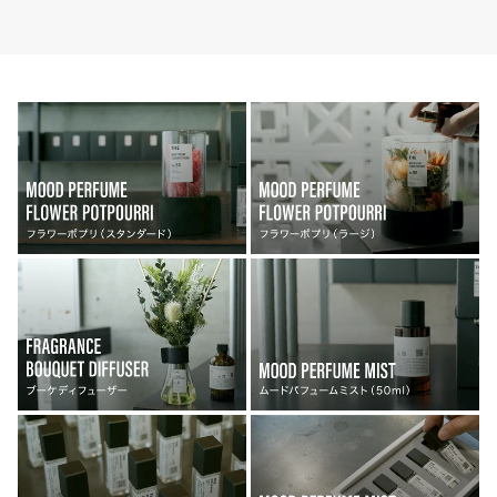
ー
ー
ポ
ポ
プ
プ
リ
リ
(ス
(ス
タ
タ
ン
ン
ダ
ダ
ー
ー
ド)+パ
ド)+パ
フ
フ
ュ
ュ
ー
ー
ム
ム
ミ
ミ
ス
ス
ト
ト
5ml
5ml
セ
セ
ッ
ッ
ト
ト
No.99
No.101
ECHO
NEON
HILL
STILL