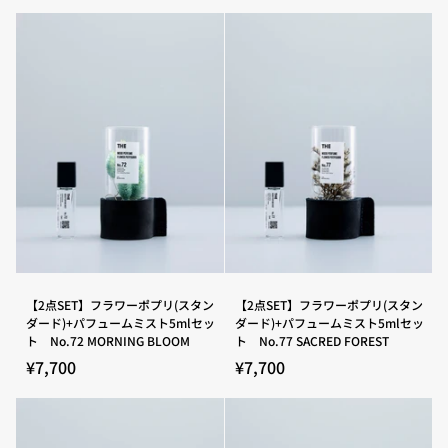
ー
ー
ポ
ポ
プ
プ
リ
リ
(ス
(ス
タ
タ
ン
ン
ダ
ダ
ー
ー
ド)+パ
ド)+パ
フ
フ
ュ
ュ
ー
ー
ム
ム
ミ
ミ
ス
ス
ト
ト
5ml
5ml
セ
セ
【2
【2
【2点SET】フラワーポプリ(スタン
【2点SET】フラワーポプリ(スタン
ッ
ッ
点
点
ダード)+パフュームミスト5mlセッ
ダード)+パフュームミスト5mlセッ
ト
ト
SET】
SET】
ト No.72 MORNING BLOOM
ト No.77 SACRED FOREST
No.69
No.70
フ
フ
MIDNIGHT
JAZZ
ラ
ラ
¥7,700
¥7,700
BAZZAR
&
ワ
ワ
TOBACCO
ー
ー
ポ
ポ
プ
プ
リ
リ