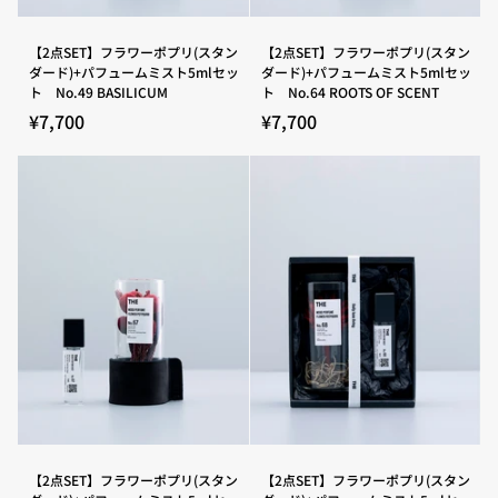
ト
ト
5ml
5ml
セ
セ
【2
【2
【2点SET】フラワーポプリ(スタン
【2点SET】フラワーポプリ(スタン
ッ
ッ
点
点
ダード)+パフュームミスト5mlセッ
ダード)+パフュームミスト5mlセッ
ト
ト
SET】
SET】
ト No.49 BASILICUM
ト No.64 ROOTS OF SCENT
No.47
No.48
フ
フ
LA
SERENITY
ラ
ラ
¥7,700
¥7,700
BONITA
SCENT
ワ
ワ
ー
ー
ポ
ポ
プ
プ
リ
リ
(ス
(ス
タ
タ
ン
ン
ダ
ダ
ー
ー
ド)+パ
ド)+パ
フ
フ
ュ
ュ
ー
ー
ム
ム
ミ
ミ
ス
ス
ト
ト
5ml
5ml
セ
セ
【2
【2
【2点SET】フラワーポプリ(スタン
【2点SET】フラワーポプリ(スタン
ッ
ッ
点
点