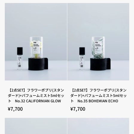
ー
ー
ポ
ポ
プ
プ
リ
リ
(ス
(ス
タ
タ
ン
ン
ダ
ダ
ー
ー
ド)+パ
ド)+パ
フ
フ
ュ
ュ
ー
ー
ム
ム
ミ
ミ
ス
ス
ト
ト
5ml
5ml
セ
セ
【2
【2
【2点SET】フラワーポプリ(スタン
【2点SET】フラワーポプリ(スタン
ッ
ッ
点
点
ダード)+パフュームミスト5mlセッ
ダード)+パフュームミスト5mlセッ
ト
ト
SET】
SET】
ト No.32 CALIFORNIAN GLOW
ト No.35 BOHEMIAN ECHO
No.22
No.28
フ
フ
ROYAL
SANTORINI
ラ
ラ
¥7,700
¥7,700
SCENT
ワ
ワ
ー
ー
ポ
ポ
プ
プ
リ
リ