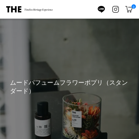
ス
0
キ
カ
ッ
ー
プ
ト
ムードパフュームフラワーポプリ（スタン
ダード）