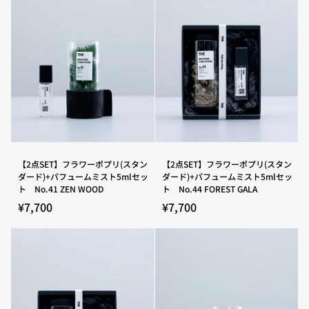
(ス
(ス
タ
タ
ン
ン
ダ
ダ
ー
ー
ド)+パ
ド)+パ
フ
フ
ュ
ュ
ー
ー
ム
ム
ミ
ミ
ス
ス
ト
ト
5ml
5ml
セ
セ
【2
【2
【2点SET】フラワーポプリ(スタン
【2点SET】フラワーポプリ(スタン
ッ
ッ
点
点
ダード)+パフュームミスト5mlセッ
ダード)+パフュームミスト5mlセッ
ト
ト
SET】
SET】
ト No.41 ZEN WOOD
ト No.44 FOREST GALA
No.32
No.35
フ
フ
CALIFORNIAN
BOHEMIAN
ラ
ラ
¥7,700
¥7,700
GLOW
ECHO
ワ
ワ
ー
ー
ポ
ポ
プ
プ
リ
リ
(ス
(ス
タ
タ
ン
ン
ダ
ダ