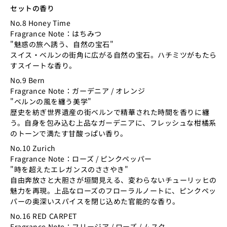
セットの香り
No.8 Honey Time
Fragrance Note：はちみつ
"魅惑の旅へ誘う、自然の宝石
"
スイス・ベルンの街角に広がる自然の宝石。ハチミツがもたら
すスイートな香り。
No.9 Bern
Fragrance Note：ガーデニア / オレンジ
"ベルンの風を纏う美学
"
歴史を紡ぎ世界遺産の街ベルンで精華された時間を香りに纏
う。自身を包み込む上品なガーデニアに、フレッシュな柑橘系
のトーンで満たす甘酸っぱい香り。
No.10 Zurich
Fragrance Note：ローズ / ピンクペッパー
"時を超えたエレガンスのささやき
"
自由奔放さと大胆さが垣間見える、変わらないチューリッヒの
魅力を再現。上品なローズのフローラルノートに、ピンクペッ
パーの奥深いスパイスを閉じ込めた官能的な香り。
No.16 RED CARPET
Fragrance Note：フリージア / ローズ / ムスク