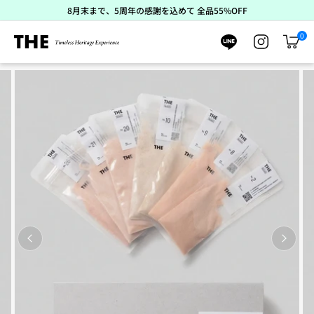
ス
8月末まで、5周年の感謝を込めて 全品55%OFF
キ
ッ
0
プ
カ
ー
ト