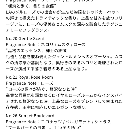
"颯爽と歩く、香りの女優"
LAのメルローズでの出会いが生んだ物語をレッドカーペット
の輝きで捉えたドラマティックな香り。上品な甘みを放つフリ
ージアに、ローズの優美さとムスクの深みを融合したラグジュ
アリーなフレグランス。
No.20 Gentle Scent
Fragrance Note：ネロリ / ムスク / ローズ
"品格のエッセンス、紳士の象徴
"
礼儀と品格を兼ね備えたジェントルメンへのオマージュ。ムス
クの清涼感が基調となり、奥行きのあるネロリと洗練されたロ
ーズが演出する落ち着きのある上品な香り。
No.21 Royal Rose Room
Fragrance Note：ローズ
"ローズの調べが紡ぐ、贅沢なひと時
"
高貴な雰囲気を漂わせるロイヤルローズルームからインスパイ
アされた贅沢なひと時。上品なローズをブレンドして生まれた
存在感、王室に相応しいエレガントな香り。
No.26 Sunset Boulevard
Fragrance Note：ココナッツ / ベルガモット / シトラス
"ブールバードの日差し、甘い風の誘い
"