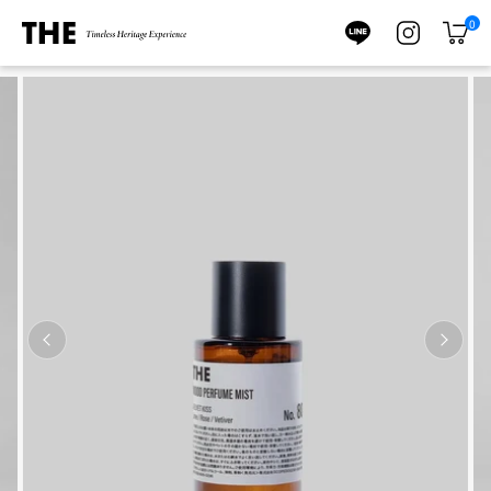
ス
0
キ
カ
ッ
ー
プ
ト