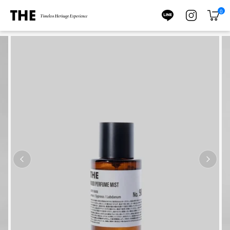
ス
0
キ
カ
ッ
ー
プ
ト