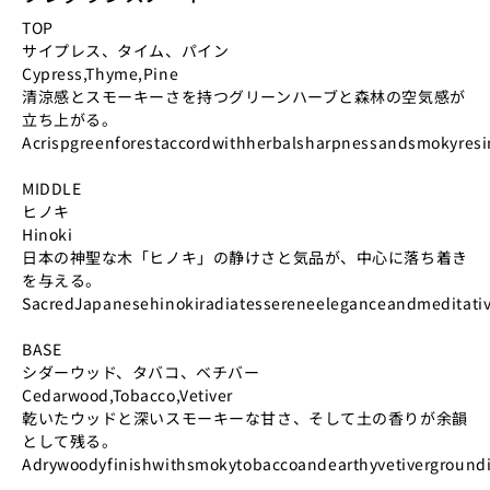
TOP
サイプレス、タイム、パイン
Cypress,Thyme,Pine
清涼感とスモーキーさを持つグリーンハーブと森林の空気感が
立ち上がる。
Acrispgreenforestaccordwithherbalsharpnessandsmokyres
MIDDLE
ヒノキ
Hinoki
日本の神聖な木「ヒノキ」の静けさと気品が、中心に落ち着き
を与える。
SacredJapanesehinokiradiatessereneeleganceandmeditative
BASE
シダーウッド、タバコ、ベチバー
Cedarwood,Tobacco,Vetiver
乾いたウッドと深いスモーキーな甘さ、そして土の香りが余韻
として残る。
Adrywoodyfinishwithsmokytobaccoandearthyvetivergroundi