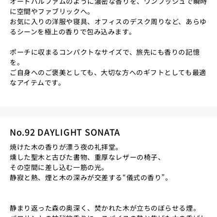
オードパルファムのように濃密な香りを、ワンプッシュで瞬時
に空間やファブリックへ。
お気に入りの洋服や寝具、オフィスのデスク周りなど、あらゆ
るシーンを極上の香りで包み込みます。
ポーチに収まるコンパクトなサイズで、旅先にも香りの記憶
を。
ご自身へのご褒美としても、大切な方へのギフトとしても最適
なアイテムです。
No.92 DAYLIGHT SONATA
焼けた木の香りが漂う夜の礼拝堂。
燻した聖木と古びた書物、重厚なレザーの椅子、
その空間に差し込む一筋の光。
静寂と熱、煙と木の深みが交差する“儀式の香り”。
静まり返った森の奥深く、焚かれた木が立ちのぼらせる煙。