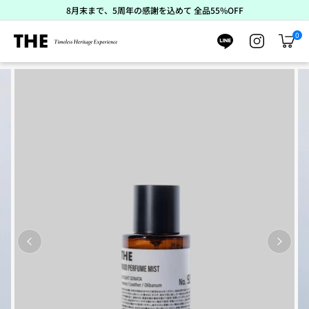
ス
8月末まで、5周年の感謝を込めて 全品55%OFF
キ
ッ
0
プ
カ
ー
ト