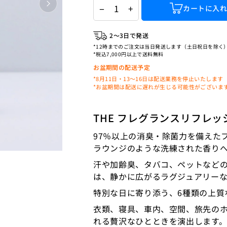
−
+
カートに入
2〜3日で発送
*12時までのご注文は当日発送します（土日祝日を除く
*税込7,000円以上で送料無料
お盆期間の配送予定
*8月11日・13〜16日は配送業務を停止いたします
*お盆期間は配送に遅れが生じる可能性がございま
THE フレグランスリフレ
97％以上の消臭・除菌力を備えた
ラウンジのような洗練された香り
汗や加齢臭、タバコ、ペットなど
は、静かに広がるラグジュアリー
特別な日に寄り添う、6種類の上質
衣類、寝具、車内、空間、旅先の
れる贅沢なひとときを演出します