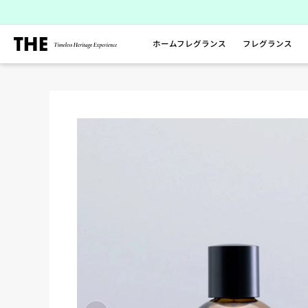
ス
キ
ッ
ホームフレグランス
フレグランス
プ